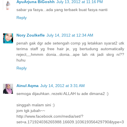
AyuArjuna BiGoshh
July 13, 2012 at 11:16 PM
sabar ya fasya...ada yang terbaek buat fasya nanti
Reply
Nory Zoulkefle
July 14, 2012 at 12:34 AM
penah gak dgr ade setengah comp yg letakkan syarat2 utk
terima staff yg free hair je, yg bertudung automatically
reject,,,,hmmm donia...donia...ape lah nk jadi skrg ni??
huhu
Reply
Ainul Aqma
July 14, 2012 at 3:31 AM
semoga dijauhkan..rezeki ALLAH tu ade dimana2 :)
singgah malam sini :)
jom tgk jubah~~
http://www.facebook.com/media/set/?
set=a.171924036265988.16609.103619356429790&type=3