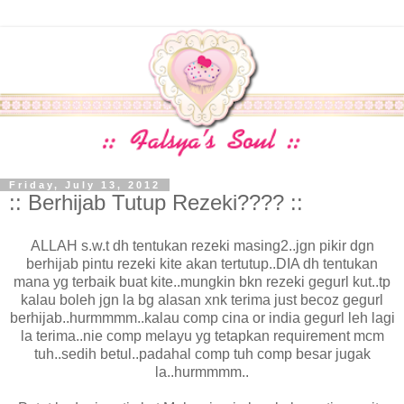
Friday, July 13, 2012
:: Berhijab Tutup Rezeki???? ::
ALLAH s.w.t dh tentukan rezeki masing2..jgn pikir dgn
berhijab pintu rezeki kite akan tertutup..DIA dh tentukan
mana yg terbaik buat kite..mungkin bkn rezeki gegurl kut..tp
kalau boleh jgn la bg alasan xnk terima just becoz gegurl
berhijab..hurmmmm..kalau comp cina or india gegurl leh lagi
la terima..nie comp melayu yg tetapkan requirement mcm
tuh..sedih betul..padahal comp tuh comp besar jugak
la..hurmmmm..