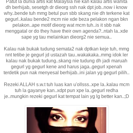
Patut la dunia artis kat Malaysia nie kan kalau artis wanita
dh berhijab, sesetgh dr dieorg ssh nak dpt job..now i know
why..bende tuh mmg betul pun sbb skang nie dh terkene kat
gegurl..kalau bende2 mcm nie xde beza pelakon ngan bkn
pelakon..ape motif dieorg wat mcm tuh..is it sbb nak
menggatal or do they have their own agenda?..ntah la..xde
sape yg tau melainkan dieorg2 nie semua..
Kalau nak bukak tudung semata2 nak dptkan keje tuh, mmg
nnt tetibe je gegurl jd ustazah tau..wakakaka..mmg idok ler
kalau nak bukak tudung..skang nie tudung dh jadi maruah
gegurl yg gegurl kene and harus jaga..gegurl xpenah
terdetik pun nak menyesal berhijab..ini jalan yg gegurl pilih..
Rezeki ALLAH s.w.t tuh luas kan u'ollsss..xpe la..kalau mcm
tuh la gayanye kan..xdpt pun xpe la..gegurl redha
je..mungkin rezeki gegurl kat tempat lain yg lg better kan..;D