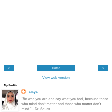
‹
›
Home
View web version
:: My Profile ::
Falsya
“Be who you are and say what you feel, because those
who mind don’t matter and those who matter don’t
mind.” - Dr. Seuss