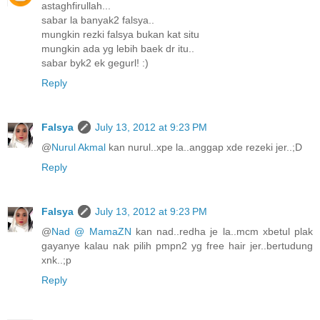
astaghfirullah...
sabar la banyak2 falsya..
mungkin rezki falsya bukan kat situ
mungkin ada yg lebih baek dr itu..
sabar byk2 ek gegurl! :)
Reply
Falsya
July 13, 2012 at 9:23 PM
@
Nurul Akmal
kan nurul..xpe la..anggap xde rezeki jer..;D
Reply
Falsya
July 13, 2012 at 9:23 PM
@
Nad @ MamaZN
kan nad..redha je la..mcm xbetul plak
gayanye kalau nak pilih pmpn2 yg free hair jer..bertudung
xnk..;p
Reply