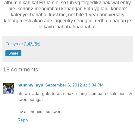
album nikah kat FB la nie..so tuh yg tergedik2 nak wat entry
nie..konon2 mengimbau kenangan 8bln yg lalu..konon2
katenye..hahaha..trust me, nnt bile 1 year anniversary
kiteorg mesti akan ade lagi entry cenggini..redha n hadap je
la kayh..hahahahhaahaha..
Falsya
at
2:47 PM
Share
16 comments:
mummy_ayu
September 6, 2012 at 3:04 PM
ah ah..ada gak terasa nak ulang semua sekali..best &
sweet sangat..
luv all the pic...so sweet...
Reply