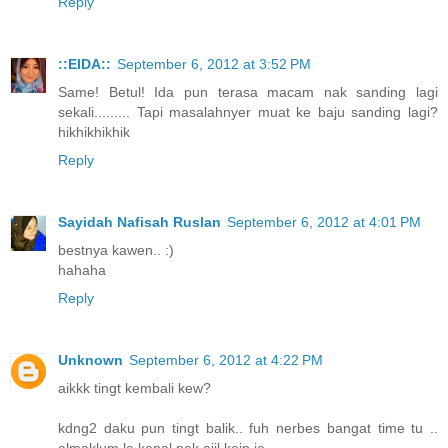
Reply
::EIDA::
September 6, 2012 at 3:52 PM
Same! Betul! Ida pun terasa macam nak sanding lagi
sekali......... Tapi masalahnyer muat ke baju sanding lagi?
hikhikhikhik
Reply
Sayidah Nafisah Ruslan
September 6, 2012 at 4:01 PM
bestnya kawen.. :)
hahaha
Reply
Unknown
September 6, 2012 at 4:22 PM
aikkk tingt kembali kew?
kdng2 daku pun tingt balik.. fuh nerbes bangat time tu ..
almaklum le kenal pak ajil kejp je