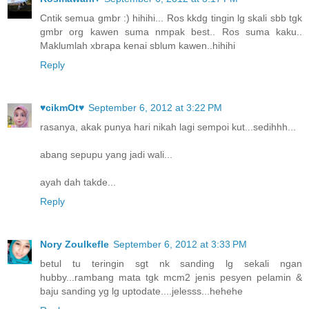
Cntik semua gmbr :) hihihi... Ros kkdg tingin lg skali sbb tgk
gmbr org kawen suma nmpak best.. Ros suma kaku..
Maklumlah xbrapa kenai sblum kawen..hihihi
Reply
♥cikmOt♥
September 6, 2012 at 3:22 PM
rasanya, akak punya hari nikah lagi sempoi kut...sedihhh...
abang sepupu yang jadi wali...
ayah dah takde...
Reply
Nory Zoulkefle
September 6, 2012 at 3:33 PM
betul tu teringin sgt nk sanding lg sekali ngan
hubby...rambang mata tgk mcm2 jenis pesyen pelamin &
baju sanding yg lg uptodate....jelesss...hehehe