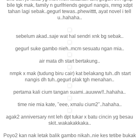
bile tgk mak, family n gurlfriends gegurl nangis, mmg xdpt
tahan lagi sebak..gegurl tewas..phewitttt, ayat novel i tell
u..hahaha..
sebelum akad..saje wat hal sendri xnk bg sebak..
gegurl suke gambo nieh..mcm sesuatu ngan mia..
air mata dh start bertakung..
nmpk x mak (tudung biru cair) kat belakang tuh..dh start
nangis dh tuh..gegurl plak tgh menahan..
pertama kali cium tangan suami..auuww!!..hahaha..
time nie mia kate, "eee, xmalu cium2"..hahaha..
agak2 anniversary nnt leh dpt tukar x batu cincin yg besau
skit..wakakakkaka..
Poyo2 kan nak letak balik gambo nikah..nie kes tetibe bukak