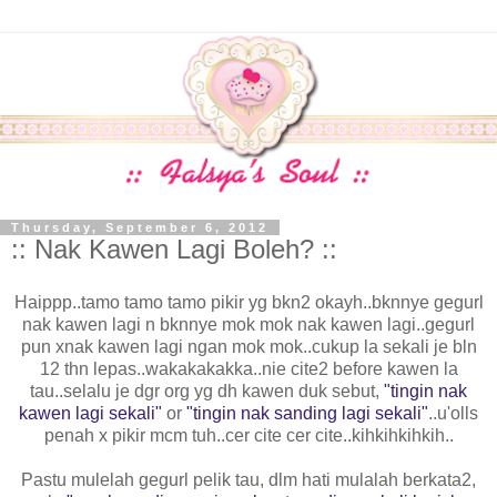
Thursday, September 6, 2012
:: Nak Kawen Lagi Boleh? ::
Haippp..tamo tamo tamo pikir yg bkn2 okayh..bknnye gegurl
nak kawen lagi n bknnye mok mok nak kawen lagi..gegurl
pun xnak kawen lagi ngan mok mok..cukup la sekali je bln
12 thn lepas..wakakakakka..nie cite2 before kawen la
tau..selalu je dgr org yg dh kawen duk sebut,
"tingin nak
kawen lagi sekali"
or
"tingin nak sanding lagi sekali"
..u'olls
penah x pikir mcm tuh..cer cite cer cite..kihkihkihkih..
Pastu mulelah gegurl pelik tau, dlm hati mulalah berkata2,