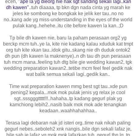
eceh,
"ape la yg dieorg nie nak sgt sanding sekali lagi..kan
dh kawen"
..tuh diaaaa, tp bkn dgn nada cinta yg marah ke
jeles ke sombong ke bongkak ke jelik ker tau..no no
no..kang ade yg miss-understanding in the eyes of the world
pulak kang..hehehe..itu cite before kawen la kan..;D
Tp bile dh kawen nie, baru la paham perasaan org2 yg
berckp mcm tuh..ye la, kite nie kadang kalau xduduk kat tmpt
org tuh kite xkan tau..idok gitu..skang nie dh duduk ontok2
dh pun (dh kawen la maknenye)..n dh tau dh pun perasaan
tuh mcm mana..feeling tuh dtg bile gie wedding kawan2, tgk
wedding preparation kawan2..tetibe mcm feel feel gedik nak
wat balik semua sekali lagi..gedik kan..
Time wat preparation kawen mmg best sgt tau..xde pun
pening2 kepala...mok mok pulak jenis yg relax je cool
sgt..sssgggttttt!!!..hahaha..tp kadang gegurl plak yg
kamchiong lebih2..nasib baik mok mok ade tenangkan
keadaan..waahhahahhaa..
Terasa lagi debaran nak jd isteri org..time nak nikah paling
gegurl nebes..seboleh2 xnk nangis..bile dgn sekali lafaz je,
bile sah je lafaz yg mok mok lafazkan tuh, gegurl thn lg..tp