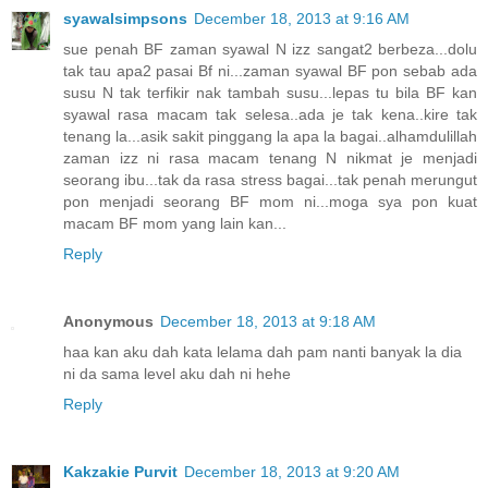
syawalsimpsons
December 18, 2013 at 9:16 AM
sue penah BF zaman syawal N izz sangat2 berbeza...dolu
tak tau apa2 pasai Bf ni...zaman syawal BF pon sebab ada
susu N tak terfikir nak tambah susu...lepas tu bila BF kan
syawal rasa macam tak selesa..ada je tak kena..kire tak
tenang la...asik sakit pinggang la apa la bagai..alhamdulillah
zaman izz ni rasa macam tenang N nikmat je menjadi
seorang ibu...tak da rasa stress bagai...tak penah merungut
pon menjadi seorang BF mom ni...moga sya pon kuat
macam BF mom yang lain kan...
Reply
Anonymous
December 18, 2013 at 9:18 AM
haa kan aku dah kata lelama dah pam nanti banyak la dia
ni da sama level aku dah ni hehe
Reply
Kakzakie Purvit
December 18, 2013 at 9:20 AM