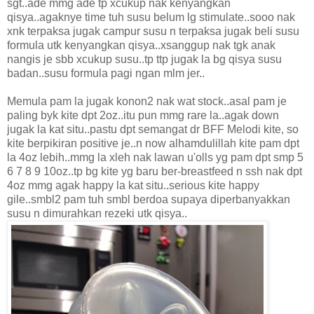
sgt..ade mmg ade tp xcukup nak kenyangkan
qisya..agaknye time tuh susu belum lg stimulate..sooo nak
xnk terpaksa jugak campur susu n terpaksa jugak beli susu
formula utk kenyangkan qisya..xsanggup nak tgk anak
nangis je sbb xcukup susu..tp ttp jugak la bg qisya susu
badan..susu formula pagi ngan mlm jer..
Memula pam la jugak konon2 nak wat stock..asal pam je
paling byk kite dpt 2oz..itu pun mmg rare la..agak down
jugak la kat situ..pastu dpt semangat dr BFF Melodi kite, so
kite berpikiran positive je..n now alhamdulillah kite pam dpt
la 4oz lebih..mmg la xleh nak lawan u'olls yg pam dpt smp 5
6 7 8 9 10oz..tp bg kite yg baru ber-breastfeed n ssh nak dpt
4oz mmg agak happy la kat situ..serious kite happy
gile..smbl2 pam tuh smbl berdoa supaya diperbanyakkan
susu n dimurahkan rezeki utk qisya..