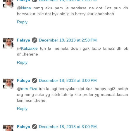
@
Nana
mmg aku pam je sentiasa na..dot 1oz pun dh
bersyukur..bile dpt byk nie lg la bersyukur.lahahahah
Reply
Falsya
December 18, 2013 at 2:58 PM
@
Kakzakie
tuh la memula down gak la..to lama2 dh ok
dh..hehehe
Reply
Falsya
December 18, 2013 at 3:00 PM
@
mrs Fiza
tuh la..sgt bersyukur dpt 4oz..happy sgt3..setgh
org mmg suke yg letrik tuh..tp kite prefer yg manual..kesan
lain mcm..hehe
Reply
Falsya
December 18, 2013 at 3:00 PM