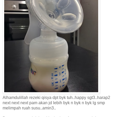
Alhamdulillah rezeki qisya dpt byk tuh..happy sgt3..harap2
next next next pam akan jd lebih byk n byk n byk lg smp
melimpah ruah susu..amin3..