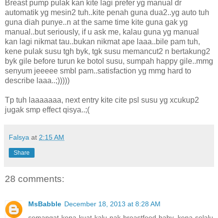
Breast pump pulak kan kite lagi prefer yg manual dr
automatik yg mesin2 tuh..kite penah guna dua2..yg auto tuh
guna diah punye..n at the same time kite guna gak yg
manual..but seriously, if u ask me, kalau guna yg manual
kan lagi nikmat tau..bukan nikmat ape laaa..bile pam tuh,
kene pulak susu tgh byk, tgk susu memancut2 n bertakung2
byk gile before turun ke botol susu, sumpah happy gile..mmg
senyum jeeeee smbl pam..satisfaction yg mmg hard to
describe laaa..;)))))
Tp tuh laaaaaaa, next entry kite cite psl susu yg xcukup2
jugak smp effect qisya..;(
Falsya
at
2:15 AM
Share
28 comments:
MsBabble
December 18, 2013 at 8:28 AM
semangat kena kuat kalu nak breastfeed baby. kena selalu