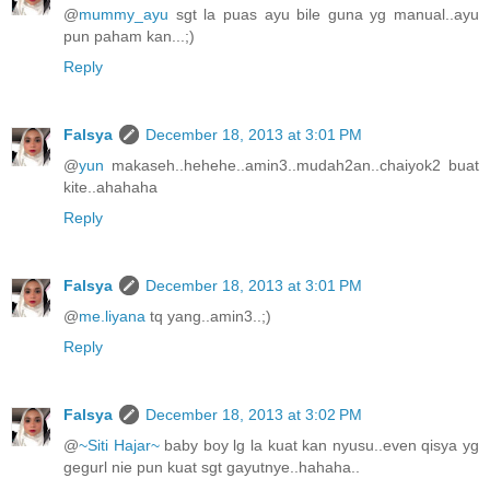
@
mummy_ayu
sgt la puas ayu bile guna yg manual..ayu
pun paham kan...;)
Reply
Falsya
December 18, 2013 at 3:01 PM
@
yun
makaseh..hehehe..amin3..mudah2an..chaiyok2 buat
kite..ahahaha
Reply
Falsya
December 18, 2013 at 3:01 PM
@
me.liyana
tq yang..amin3..;)
Reply
Falsya
December 18, 2013 at 3:02 PM
@
~Siti Hajar~
baby boy lg la kuat kan nyusu..even qisya yg
gegurl nie pun kuat sgt gayutnye..hahaha..