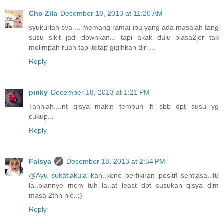
Cho Zila
December 18, 2013 at 11:20 AM
syukurlah sya ... memang ramai ibu yang ada masalah tang
susu sikit jadi downkan... tapi akak dulu biasa2jer tak
melimpah ruah tapi tetap gigihkan diri ...
Reply
pinky
December 18, 2013 at 1:21 PM
Tahniah....nt qisya makin tembun lh sbb dpt susu yg
cukup...
Reply
Falsya
December 18, 2013 at 2:54 PM
@
Ayu sukatiakula
kan..kene berfikiran positif sentiasa..itu
la..plannye mcm tuh la..at least dpt susukan qisya dlm
masa 2thn nie..;)
Reply