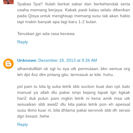
Syabas Sya!! Itulah berkat sabar dan berkehendak serta
usaha memang berjaya. Kakak pasti kalau selalu diberikan
pada Qisya untuk menghisap memang susu tak akan habis
tapi makin banyak apa lagi baru 1-2 bulan.
Teruskan jgn ada rasa kecewa.
Reply
Unknown
December 18, 2013 at 9:26 AM
alhamdulillah ok sgt tu sya utk permulaan..bkn semua org
leh dpt 4oz dlm pntang gitu..termasuk ar kite..huhu..
psl pam tu kita lg suka letrik sbb suction kuat dan cpt..kalo
manual ya allah dlu pakai smpi kejang tapak tgn bgkak
hari2 duk pulun pam..mgkin letrik ni kena amik msa utk
sesuaikan sbb awal2 dlu kita pakai letrik pon eh apessal
susu tkmo kuar ni..bila dhlama pakai seronok sbb dh serasi
dgn breast..hehe
Reply