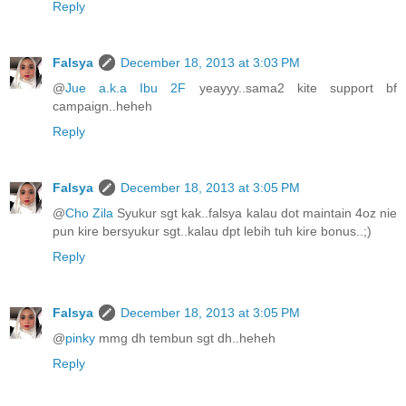
Reply
Falsya
December 18, 2013 at 3:03 PM
@
Jue a.k.a Ibu 2F
yeayyy..sama2 kite support bf
campaign..heheh
Reply
Falsya
December 18, 2013 at 3:05 PM
@
Cho Zila
Syukur sgt kak..falsya kalau dot maintain 4oz nie
pun kire bersyukur sgt..kalau dpt lebih tuh kire bonus..;)
Reply
Falsya
December 18, 2013 at 3:05 PM
@
pinky
mmg dh tembun sgt dh..heheh
Reply