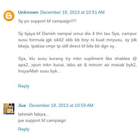
Unknown
December 18, 2013 at 10:51 AM
Sy pn support bf campaign!!!!
Sy bjaya bf Danish sampai umur dia 4 thn tau Sya, campur
susu formula jgk sikit2 sbb bb boy ni kuat mnyusu, sy plk
bkeja, tpaksa cmpr tp still direct bf bila bb dgn sy..
Sya, klu susu kurang try mkn supliment like shaklee @
apa2, xpun mkn kucai, labu air & minum air masak byk2,
InsyaAllah susu byk...
Reply
Jue
December 18, 2013 at 10:59 AM
tahniah falsya...
jue support bf campaign
Reply