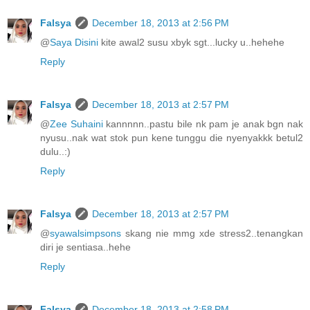
Falsya
December 18, 2013 at 2:56 PM
@
Saya Disini
kite awal2 susu xbyk sgt...lucky u..hehehe
Reply
Falsya
December 18, 2013 at 2:57 PM
@
Zee Suhaini
kannnnn..pastu bile nk pam je anak bgn nak
nyusu..nak wat stok pun kene tunggu die nyenyakkk betul2
dulu..:)
Reply
Falsya
December 18, 2013 at 2:57 PM
@
syawalsimpsons
skang nie mmg xde stress2..tenangkan
diri je sentiasa..hehe
Reply
Falsya
December 18, 2013 at 2:58 PM