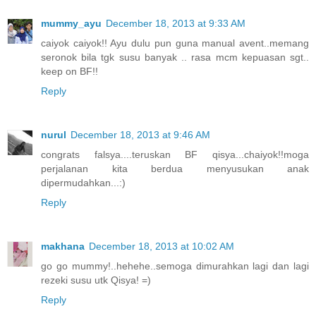
mummy_ayu
December 18, 2013 at 9:33 AM
caiyok caiyok!! Ayu dulu pun guna manual avent..memang
seronok bila tgk susu banyak .. rasa mcm kepuasan sgt..
keep on BF!!
Reply
nurul
December 18, 2013 at 9:46 AM
congrats falsya....teruskan BF qisya...chaiyok!!moga
perjalanan kita berdua menyusukan anak
dipermudahkan...:)
Reply
makhana
December 18, 2013 at 10:02 AM
go go mummy!..hehehe..semoga dimurahkan lagi dan lagi
rezeki susu utk Qisya! =)
Reply