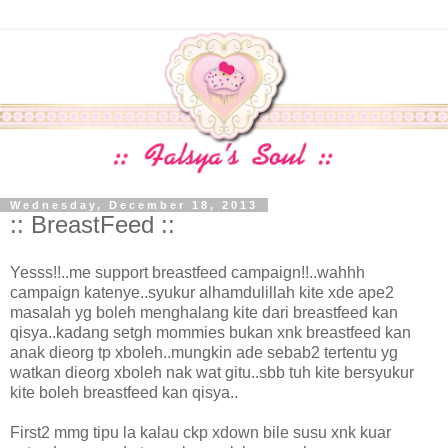
Wednesday, December 18, 2013
:: BreastFeed ::
Yesss!!..me support breastfeed campaign!!..wahhh
campaign katenye..syukur alhamdulillah kite xde ape2
masalah yg boleh menghalang kite dari breastfeed kan
qisya..kadang setgh mommies bukan xnk breastfeed kan
anak dieorg tp xboleh..mungkin ade sebab2 tertentu yg
watkan dieorg xboleh nak wat gitu..sbb tuh kite bersyukur
kite boleh breastfeed kan qisya..
First2 mmg tipu la kalau ckp xdown bile susu xnk kuar