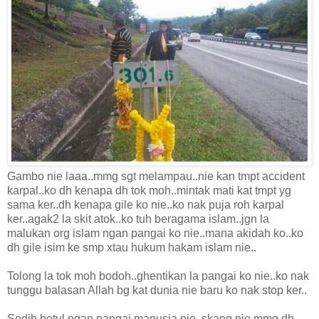
Gambo nie laaa..mmg sgt melampau..nie kan tmpt accident
karpal..ko dh kenapa dh tok moh..mintak mati kat tmpt yg
sama ker..dh kenapa gile ko nie..ko nak puja roh karpal
ker..agak2 la skit atok..ko tuh beragama islam..jgn la
malukan org islam ngan pangai ko nie..mana akidah ko..ko
dh gile isim ke smp xtau hukum hakam islam nie..
Tolong la tok moh bodoh..ghentikan la pangai ko nie..ko nak
tunggu balasan Allah bg kat dunia nie baru ko nak stop ker..
Sedih betul ngan pangai manusia nie..skang nie mmg dh