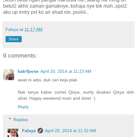
betul2 akhir zaman gamaknye..kohaja nye tok moh..xpsl2
aku up entry psl ko ari ahad nie..puiiiiii..
Falsya
at
11:17 AM
Share
9 comments:
babYpose
April 20, 2014 at 11:23 AM
awat ni adoi, duk cari keja plak.
Nak tanya kabar comel Qisya, aunty doakan Qisya dah
sihat. Happy weekend mom and doter :)
Reply
Replies
Falsya
April 20, 2014 at 11:32 AM