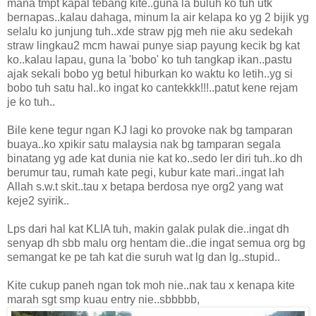
mana tmpt kapal tebang kite..guna la buluh ko tuh utk
bernapas..kalau dahaga, minum la air kelapa ko yg 2 bijik yg
selalu ko junjung tuh..xde straw pjg meh nie aku sedekah
straw lingkau2 mcm hawai punye siap payung kecik bg kat
ko..kalau lapau, guna la 'bobo' ko tuh tangkap ikan..pastu
ajak sekali bobo yg betul hiburkan ko waktu ko letih..yg si
bobo tuh satu hal..ko ingat ko cantekkk!!!..patut kene rejam
je ko tuh..
Bile kene tegur ngan KJ lagi ko provoke nak bg tamparan
buaya..ko xpikir satu malaysia nak bg tamparan segala
binatang yg ade kat dunia nie kat ko..sedo ler diri tuh..ko dh
berumur tau, rumah kate pegi, kubur kate mari..ingat lah
Allah s.w.t skit..tau x betapa berdosa nye org2 yang wat
keje2 syirik..
Lps dari hal kat KLIA tuh, makin galak pulak die..ingat dh
senyap dh sbb malu org hentam die..die ingat semua org bg
semangat ke pe tah kat die suruh wat lg dan lg..stupid..
Kite cukup paneh ngan tok moh nie..nak tau x kenapa kite
marah sgt smp kuau entry nie..sbbbbb,