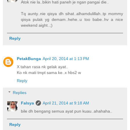
Atok nie la..bikin hati paneh je ngan pangai die..
Tq aunty..nie qisya dh sihat..alhamdulillah..tp mommy
qisya pulak yg demam..hehe..u too babe..hv a nice
weekend aight..;)
Reply
PetakBunga
April 20, 2014 at 1:13 PM
X tahan rasa nk gelak ayat..
Ko nk mati tmpt sama ke..x hbs2 w
Reply
Replies
Falsya
April 21, 2014 at 9:18 AM
bile dh bengang semua ayat pun kuau..ahahaha..
Reply