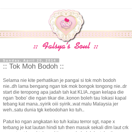
Sunday, April 20, 2014
:: Tok Moh Bodoh ::
Selama nie kite perhatikan je pangai si tok moh bodoh
nie..dh lama bengang ngan tok mok bongok tongong nie..dr
start die teropong apa jadah tah kat KLIA..ngan kelapa die
ngan 'bobo' die ngan tikar die..konon boleh tau lokasi kapal
tebang kat mana..syirik oiii syirik..wat malu Malaysia jer
weh..satu dunia tgk kebodohan ko tuh..
Patut ko ngan angkatan ko tuh kalau terror sgt, nape x
terbang je kat lautan hindi tuh then masuk sekali dlm laut crk