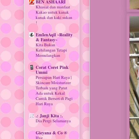
BEN ASHAARI
Khasiat dan manfaat
Kakao untuk kanak
kanak dan kaki sukan
!
EmIenAqil ~Reality
& Fantasy~
Kita Bukan
Kehilangan Tetapi
Memulangkan
Corat Coret Pink
Ummi
Persiapan Hari Raya |
Skincare Moisturizer
Terbaik yang Patut
Ada untuk Kekal
Cantik Berseri di Pagi
Hari Raya
.: Janji Kita :.
Dia Pergi Selamanya
Gieyana & Co ®
Hye…