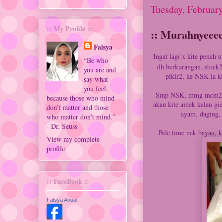
Tuesday, Februar
:: My Profile ::
:: Murahnyeeeee
Falsya
Ingat lagi x kite penah 
“Be who
dh berkurangan..stock2
you are and
pikir2, ke NSK la k
say what
you feel,
Smp NSK, mmg mcm2 bar
because those who mind
akan kite amek kalau gie
don’t matter and those
ayam, daging, 
who matter don’t mind.”
- Dr. Seuss
Bile time nak bayau, ki
View my complete
profile
:: FaceBook ::
Falsya Anuar