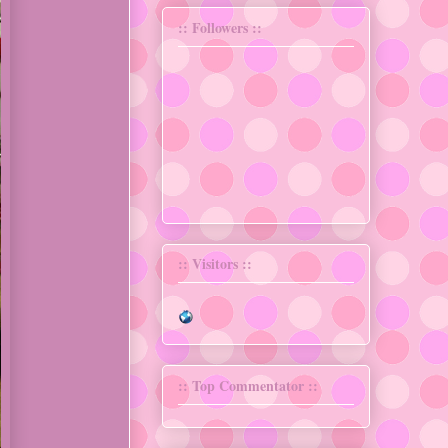
:: Followers ::
:: Visitors ::
:: Top Commentator ::