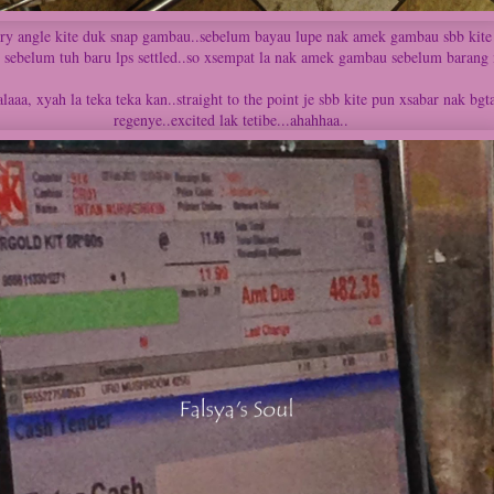
y angle kite duk snap gambau..sebelum bayau lupe nak amek gambau sbb kite x
sebelum tuh baru lps settled..so xsempat la nak amek gambau sebelum barang 
alaaa, xyah la teka teka kan..straight to the point je sbb kite pun xsabar nak bgt
regenye..excited lak tetibe...ahahhaa..