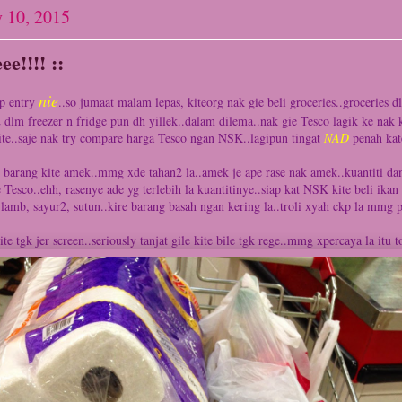
y 10, 2015
e!!!! ::
nie
up entry
..so jumaat malam lepas, kiteorg nak gie beli groceries..groceries 
 dlm freezer n fridge pun dh yillek..dalam dilema..nak gie Tesco lagik ke na
ite..saje nak try compare harga Tesco ngan NSK..lagipun tingat
NAD
penah kat
ang kite amek..mmg xde tahan2 la..amek je ape rase nak amek..kuantiti dan
 Tesco..ehh, rasenye ade yg terlebih la kuantitinye..siap kat NSK kite beli ikan
lamb, sayur2, sutun..kire barang basah ngan kering la..troli xyah ckp la mmg 
te tgk jer screen..seriously tanjat gile kite bile tgk rege..mmg xpercaya la itu 