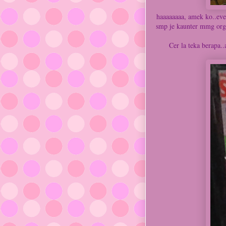
haaaaaaaa, amek ko..ever
smp je kaunter mmg org 
Cer la teka berapa..