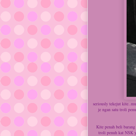
seriously tekejut kite..m
je ngan satu troli pe
Kite penah beli barang
troli penuh kat NSK