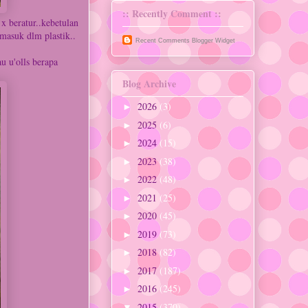
:: Recently Comment ::
 beratur..kebetulan
masuk dlm plastik..
Recent Comments
Blogger Widget
au u'olls berapa
Blog Archive
2026
(3)
►
2025
(6)
►
2024
(15)
►
2023
(38)
►
2022
(48)
►
2021
(25)
►
2020
(45)
►
2019
(73)
►
2018
(82)
►
2017
(187)
►
2016
(245)
►
2015
(370)
▼