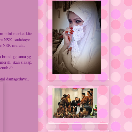
dlm mini market kite
k ke NSK..sudahnye
e NSK murah..
 brand yg sama yg
 merah, ikan siakap,
penuh dh..
total damagednye..