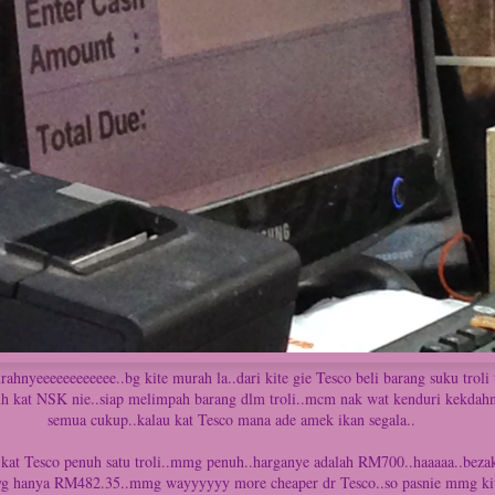
urahnyeeeeeeeeeeee..bg kite murah la..dari kite gie Tesco beli barang suku troli
nuh kat NSK nie..siap melimpah barang dlm troli..mcm nak wat kenduri kekdah
semua cukup..kalau kat Tesco mana ade amek ikan segala..
 kat Tesco penuh satu troli..mmg penuh..harganye adalah RM700..haaaaa..beza
 yg hanya RM482.35..mmg wayyyyyy more cheaper dr Tesco..so pasnie mmg ki