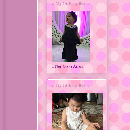
:: My 1st Baby Boo ::
:: Nur Qisya Arissa ::
:: My 1st Baby Boo ::