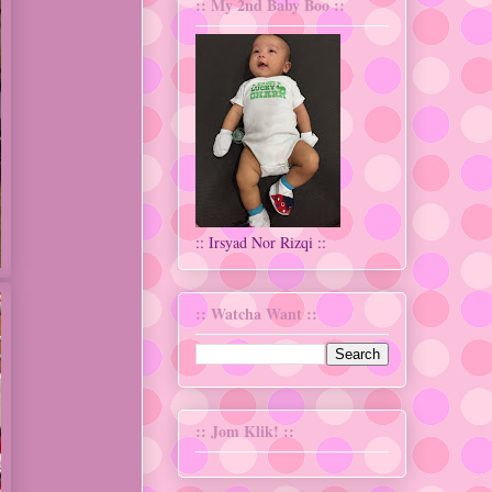
:: My 2nd Baby Boo ::
:: Irsyad Nor Rizqi ::
:: Watcha Want ::
:: Jom Klik! ::