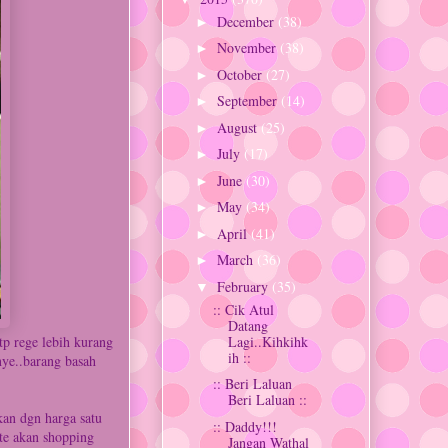
December
(38)
►
November
(38)
►
October
(27)
►
September
(14)
►
August
(25)
►
July
(17)
►
June
(30)
►
May
(34)
►
April
(41)
►
March
(36)
►
February
(35)
▼
:: Cik Atul
Datang
Lagi..Kihkihk
 tp rege lebih kurang
ih ::
nye..barang basah
:: Beri Laluan
Beri Laluan ::
kan dgn harga satu
:: Daddy!!!
te akan shopping
Jangan Wathal