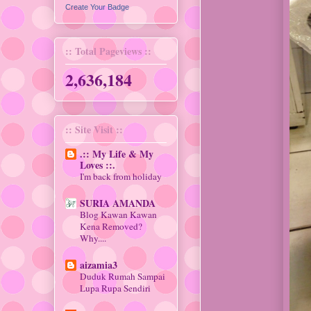
Create Your Badge
:: Total Pageviews ::
2,636,184
:: Site Visit ::
.:: My Life & My
Loves ::.
I'm back from holiday
SURIA AMANDA
Blog Kawan Kawan
Kena Removed?
Why....
aizamia3
Duduk Rumah Sampai
Lupa Rupa Sendiri