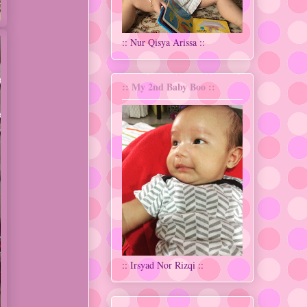
:: Nur Qisya Arissa ::
:: My 2nd Baby Boo ::
:: Irsyad Nor Rizqi ::