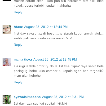
Haishh seram citer... Ros pun sllu bersalam dlm bilik..bleh
nakal...opsss terlebih sudah..hahhaha
Reply
Afasz
August 28, 2012 at 12:44 PM
first day raya , faz di besut.... p ziarah kubur arwah atuk...
sedih plak rasa. rindu sama arwah >_<
Reply
mama tisya
August 28, 2012 at 12:45 PM
ala rugi la tkde gmbr ry..dh la 1st tme..tkpe2 raya sebln bole
posing lg..hehe..uiks camner tu kepala ngan bdn tergedik2
mcm ular..hehehe
Reply
syawalsimpsons
August 28, 2012 at 2:31 PM
1st day raya sue kat sepital...kikikiki