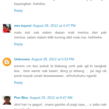
bayangkan..hahaha..
Reply
mrs kayrul
August 28, 2012 at 4:47 PM
malu siot nak salam depan mak mertua dan pak
mertua..salam dalam bilik kureng sikit malu tue..hehhehe
Reply
Unknown
August 28, 2012 at 5:52 PM
emmm cm kes pokok kt blakang umh pak ajil kt tangkak
lew... time weols nak kawin, diorg pi tebang ... pe lagi cik
ponti masuk umah lewwwwwww.. uhhuhuhuhu ngeriiii
Reply
Pen Biru
August 29, 2012 at 8:47 AM
slmt hari ry gegurl...mano gambo di pagi raye,,...x sabo nak