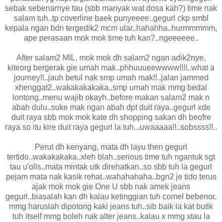
sebak sebenarnye tau (sbb manyak wat dosa kah?) time nak
salam tuh..tp coverline baek punyeeee..gegurl ckp smbl
kepala ngan bdn tergedik2 mcm ular..hahahha..hurmmmmm,
ape perasaan mok mok time tuh kan?..ngeeeeee..
After salam2 MIL, mok mok dh salam2 ngan adik2nye,
kiteorg bergerak gie umah mak..phhuuueewwww!!!!..what a
journey!!..jauh betul nak smp umah mak!!..jalan jammed
xhenggat2..wakakakakaka..smp umah mak mmg bedal
lontong..menu wajib okayh..before makan salam2 mak n
abah dulu..suke mak ngan abah dpt duit raya..gegurl xde
duit raya sbb mok mok kate dh shopping sakan dh beofre
raya so itu kire duit raya gegurl la tuh...uwaaaaa!!..sobssss!!..
Perut dh kenyang, mata dh layu then gegurl
tertido..wakakakaka..xleh blah..serious time tuh ngantuk sgt
tau u'olls..mata mintak utk direhatkan..so sbb tuh la gegurl
pejam mata nak kasik rehat..wahahahaha..bgn2 je tido terus
ajak mok mok gie One U sbb nak amek jeans
gegurl..biasalah kan dh kalau ketinggian tuh comel bebenor,
mmg haruslah dipotong kaki jeans tuh..sib baik la kat butik
tuh itself mmg boleh nak alter jeans..kalau x mmg xtau la