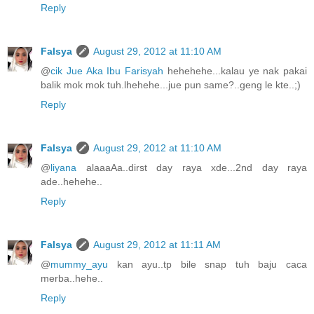
Reply
Falsya
August 29, 2012 at 11:10 AM
@
cik Jue Aka Ibu Farisyah
hehehehe...kalau ye nak pakai
balik mok mok tuh.lhehehe...jue pun same?..geng le kte..;)
Reply
Falsya
August 29, 2012 at 11:10 AM
@
liyana
alaaaAa..dirst day raya xde...2nd day raya
ade..hehehe..
Reply
Falsya
August 29, 2012 at 11:11 AM
@
mummy_ayu
kan ayu..tp bile snap tuh baju caca
merba..hehe..
Reply