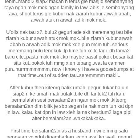
lebih..mandi2 siap2 makan n terus gie masjid sembahyang
raya ngan mok mok ngan family in law..abis je sembahyang
raya, shoot terus gie kubur nak ziarah kubur arwah abah,
arwah atuk n arwah adik mok mok..
U'olls nak tau x?..bulu2 gegurl ade skit meremang tau bile
ziarah kubur arwah atuk mok mok..bile ziarah kubur arwah
abah n arwah adik mok mok xde pun mcm tuh..serious
meremang bulu tengkuk..tp time tuh xcite lagi..dh lama2
baru cite..pastu mok mok ckp maybe pasal pokok besar kat
situ kut..pokok tuh mmg xleh tebang..wat la camner
pun..hurrrmmmmmm, now i know y i have a goosebumps at
that time..out of sudden tau..seremmmm mak!!..
After kubur then kiteorg balik umah..gegurl tukar baju n
siap2 n ke umah mak pulak..bile dh tantek2 tuh kan,
bermulalah sesi bersalam2an ngan mok mok..kiteorg
bersalam2an dlm bilik je sbb segan la nak mcm tuh kat dpn
in law..kalau kat dpn in law xleh la nak bercium2 laga pipi
after bersalam2an..wakakakkaka..
First time bersalam2an as a husband n wife mmg satu
perasaan yg xdpt digambarkan..eceh ayat ko sya!!..gegurl