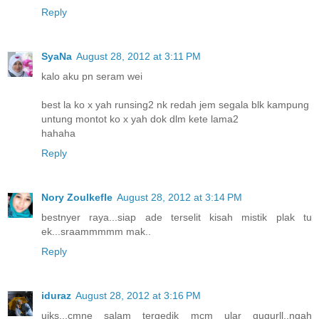
Reply
SyaNa
August 28, 2012 at 3:11 PM
kalo aku pn seram wei
best la ko x yah runsing2 nk redah jem segala blk kampung
untung montot ko x yah dok dlm kete lama2
hahaha
Reply
Nory Zoulkefle
August 28, 2012 at 3:14 PM
bestnyer raya...siap ade terselit kisah mistik plak tu
ek...sraammmmm mak..
Reply
iduraz
August 28, 2012 at 3:16 PM
uiks...cmne salam tergedik mcm ular gugurll..ngah