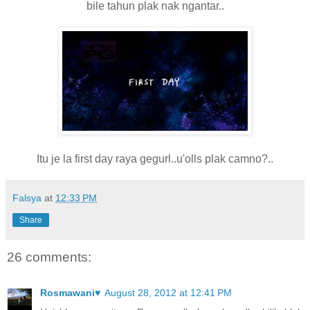
bile tahun plak nak ngantar..
Itu je la first day raya gegurl..u'olls plak camno?..
Falsya
at
12:33 PM
Share
26 comments:
Rosmawani♥
August 28, 2012 at 12:41 PM