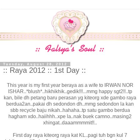
Tuesday, August 28, 2012
:: Raya 2012 :: 1st Day ::
This year is my first year beraya as a wife to IRWAN NOR
ISHAR..*blush*..hikhikhik..gedik!!!...mmg happy sgt2!!..tp
kan, bile dh petang baru perasan yg kiteorg xde gambo raya
berdua2an..pakai dh sedondon dh..mmg sedondon la kan
sbb recycle baju nikah..hahaha..tp satu gambo berdua
hagham xdo..haiihhh..xpe la..nak buek camno..masing2
xhingat..daaammmmit!!..
First day raya kiteorg raya kat KL..pagi tuh bgn kul 7