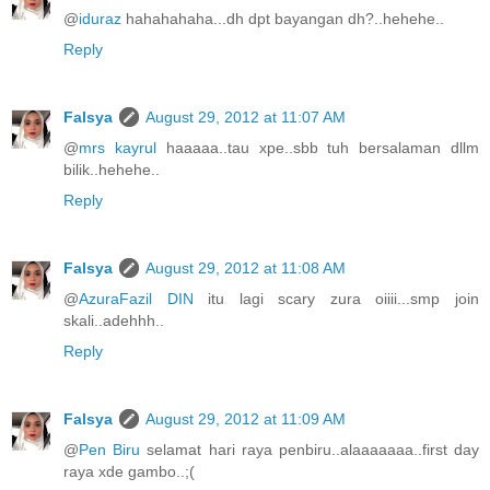
@
iduraz
hahahahaha...dh dpt bayangan dh?..hehehe..
Reply
Falsya
August 29, 2012 at 11:07 AM
@
mrs kayrul
haaaaa..tau xpe..sbb tuh bersalaman dllm
bilik..hehehe..
Reply
Falsya
August 29, 2012 at 11:08 AM
@
AzuraFazil DIN
itu lagi scary zura oiiii...smp join
skali..adehhh..
Reply
Falsya
August 29, 2012 at 11:09 AM
@
Pen Biru
selamat hari raya penbiru..alaaaaaaa..first day
raya xde gambo..;(